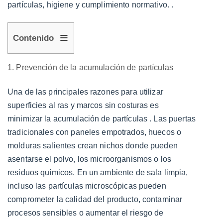
partículas, higiene y cumplimiento normativo.
.
Contenido
1
1. Prevención de la acumulación de partículas
1.
Prevención
Una de las principales razones para utilizar
de
superficies al ras y marcos sin costuras es
la
minimizar la acumulación de partículas
. Las puertas
acumulación
tradicionales con paneles empotrados, huecos o
de
molduras salientes crean nichos donde pueden
partículas
asentarse el polvo, los microorganismos o los
2
residuos químicos. En un ambiente de sala limpia,
2.
incluso las partículas microscópicas pueden
Facilitar
comprometer la calidad del producto, contaminar
una
procesos sensibles o aumentar el riesgo de
limpieza