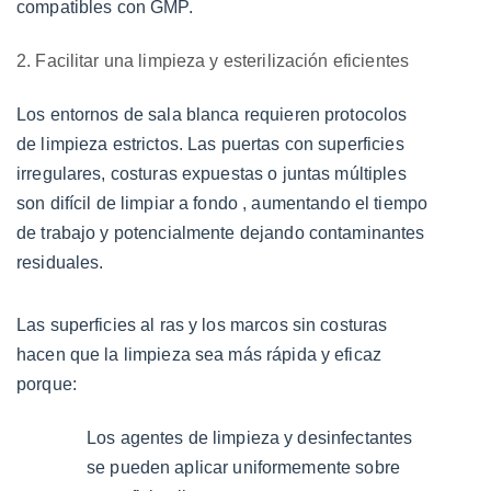
compatibles con GMP.
de
la
2. Facilitar una limpieza y esterilización eficientes
durabilidad
y
Los entornos de sala blanca requieren protocolos
la
de limpieza estrictos. Las puertas con superficies
integridad
irregulares, costuras expuestas o juntas múltiples
estructural
son
difícil de limpiar a fondo
, aumentando el tiempo
5
de trabajo y potencialmente dejando contaminantes
5.
residuales.
Apoyar
el
Las superficies al ras y los marcos sin costuras
cumplimiento
hacen que la limpieza sea más rápida y eficaz
normativo
porque:
6
Los agentes de limpieza y desinfectantes
6.
se pueden aplicar uniformemente sobre
Beneficios