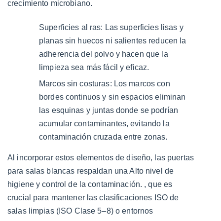
crecimiento microbiano.
y
esterilización
Superficies al ras:
Las superficies lisas y
eficientes
planas sin huecos ni salientes reducen la
3
adherencia del polvo y hacen que la
3.
limpieza sea más fácil y eficaz.
Mantener
Marcos sin costuras:
Los marcos con
el
bordes continuos y sin espacios eliminan
flujo
las esquinas y juntas donde se podrían
de
acumular contaminantes, evitando la
aire
contaminación cruzada entre zonas.
y
la
Al incorporar estos elementos de diseño, las puertas
presión
para salas blancas respaldan una
Alto nivel de
controlados
higiene y control de la contaminación.
, que es
4
crucial para mantener las clasificaciones ISO de
4.
salas limpias (ISO Clase 5–8) o entornos
Mejora