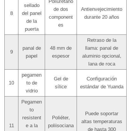
Poliuretano
sellado
de dos
Antienvejecimiento
8
del panel
component
durante 20 años
de la
es
puerta
Retraso de la
panal de
48 mm de
llama: panal de
9
papel
espesor
aluminio opcional,
lana de roca
pegamen
Gel de
Configuración
10
to de
sílice
estándar de Yuanda
vidrio
Pegamen
to
Puede soportar
resistent
Poliéter,
altas temperaturas
11
e a la
poliisociana
de hasta 300