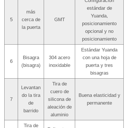
Configuración
estándar de
más
Yuanda,
5
cerca de
GMT
posicionamiento
la puerta
opcional y no
posicionamiento
Estándar Yuanda
Bisagra
304 acero
con una hoja de
6
(bisagra)
inoxidable
puerta y tres
bisagras
Tira de
Levantan
cuero de
do la tira
Buena elasticidad y
7
silicona de
de
permanente
aleación de
barrido
aluminio
Tira de