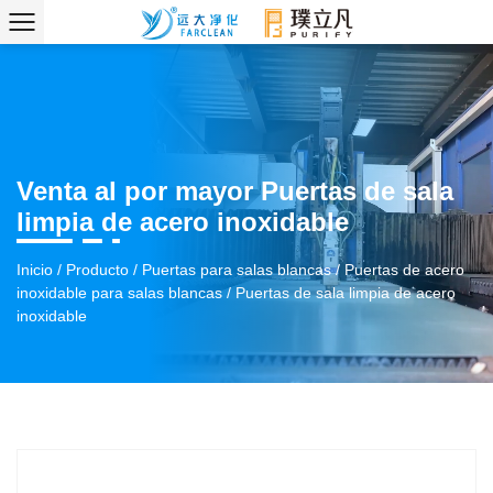
Venta al por mayor Puertas de sala
limpia de acero inoxidable
Inicio
/
Producto
/
Puertas para salas blancas
/
Puertas de acero
inoxidable para salas blancas
/
Puertas de sala limpia de acero
inoxidable