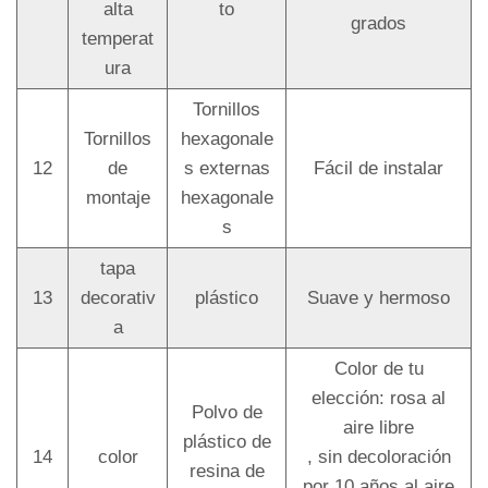
alta
to
grados
temperat
ura
Tornillos
Tornillos
hexagonale
12
de
s externas
Fácil de instalar
montaje
hexagonale
s
tapa
13
decorativ
plástico
Suave y hermoso
a
Color de tu
elección: rosa al
Polvo de
aire libre
plástico de
14
color
, sin decoloración
resina de
por 10 años al aire