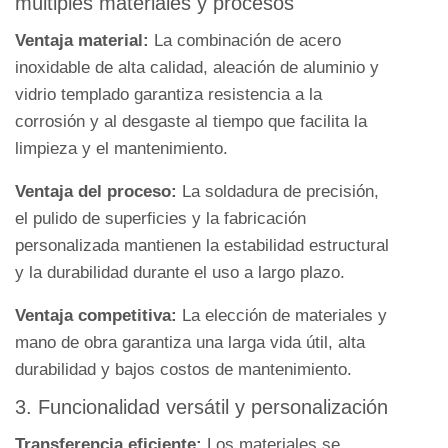
múltiples materiales y procesos
7
Ventajas
Ventaja material:
La combinación de acero
y
inoxidable de alta calidad, aleación de aluminio y
desventajas
vidrio templado garantiza resistencia a la
de
corrosión y al desgaste al tiempo que facilita la
la
limpieza y el mantenimiento.
caja
Ventaja del proceso:
Pass
La soldadura de precisión,
el pulido de superficies y la fabricación
Through
personalizada mantienen la estabilidad estructural
7.1
y la durabilidad durante el uso a largo plazo.
Ventajas
7.2
Ventaja competitiva:
La elección de materiales y
Desventajas
mano de obra garantiza una larga vida útil, alta
8
durabilidad y bajos costos de mantenimiento.
¿Por
3. Funcionalidad versátil y personalización
qué
elegir
Transferencia eficiente:
Los materiales se