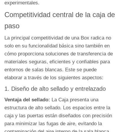
5.
experimentales.
Dispositivos
Competitividad central de la caja de
médicos
paso
y
laboratorios
La principal competitividad de una Box radica no
de
solo en su funcionalidad básica sino también en
investigación
cómo proporciona soluciones de transferencia de
avanzada
materiales seguras, eficientes y confiables para
5
entornos de salas blancas. Este se puede
Vida
elaborar a través de los siguientes aspectos:
útil
1. Diseño de alto sellado y entrelazado
y
limpieza
Ventaja del sellado:
La Caja presenta una
y
estructura de alto sellado. Los espacios entre la
mantenimiento
caja y las puertas están diseñados con precisión
de
para minimizar las fugas de aire, evitando la
la
contaminación del aire interno de la sala blanca.