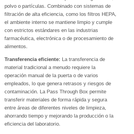
de
polvo o partículas. Combinado con sistemas de
la
filtración de alta eficiencia, como los filtros HEPA,
caja
el ambiente interno se mantiene limpio y cumple
de
con estrictos estándares en las industrias
paso
farmacéutica, electrónica o de procesamiento de
4.1
alimentos.
1.
Transferencia eficiente:
La transferencia de
Fabricación
material tradicional a menudo requiere la
de
operación manual de la puerta o de varios
productos
empleados, lo que genera retrasos y riesgos de
farmacéuticos
contaminación. La Pass Through Box permite
y
transferir materiales de forma rápida y segura
medicamentos
entre áreas de diferentes niveles de limpieza,
4.2
ahorrando tiempo y mejorando la producción o la
2.
eficiencia del laboratorio.
Laboratorios
biológicos