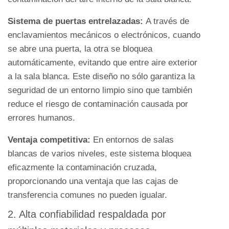
caja
Sistema de puertas entrelazadas:
A través de
de
enclavamientos mecánicos o electrónicos, cuando
paso
se abre una puerta, la otra se bloquea
5.1
automáticamente, evitando que entre aire exterior
1.
a la sala blanca. Este diseño no sólo garantiza la
Vida
seguridad de un entorno limpio sino que también
útil
reduce el riesgo de contaminación causada por
5.2
errores humanos.
2.
Limpieza
Ventaja competitiva:
En entornos de salas
y
blancas de varios niveles, este sistema bloquea
Mantenimiento
eficazmente la contaminación cruzada,
6
proporcionando una ventaja que las cajas de
Rendimiento
transferencia comunes no pueden igualar.
y
2. Alta confiabilidad respaldada por
eficiencia