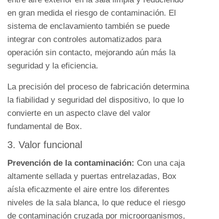
caja
en gran medida el riesgo de contaminación. El
de
sistema de enclavamiento también se puede
paso
integrar con controles automatizados para
3.1
operación sin contacto, mejorando aún más la
1.
seguridad y la eficiencia.
Método
de
La precisión del proceso de fabricación determina
trabajo
la fiabilidad y seguridad del dispositivo, lo que lo
3.2
convierte en un aspecto clave del valor
2.
fundamental de Box.
Principio
3. Valor funcional
de
funcionamiento
Prevención de la contaminación:
Con una caja
4
altamente sellada y puertas entrelazadas, Box
Escenarios
aísla eficazmente el aire entre los diferentes
de
niveles de la sala blanca, lo que reduce el riesgo
aplicación
de contaminación cruzada por microorganismos,