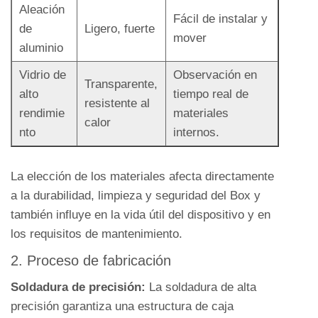
y
Aleación
Fácil de instalar y
procesos
de
Ligero, fuerte
mover
2.3
aluminio
3.
Vidrio de
Observación en
Funcionalidad
Transparente,
alto
tiempo real de
versátil
resistente al
rendimie
materiales
y
calor
nto
internos.
personalización
2.4
La elección de los materiales afecta directamente
4.
a la durabilidad, limpieza y seguridad del Box y
Seguridad
también influye en la vida útil del dispositivo y en
y
los requisitos de mantenimiento.
comodidad
operativa
2. Proceso de fabricación
2.5
Soldadura de precisión:
La soldadura de alta
5.
precisión garantiza una estructura de caja
Mejora