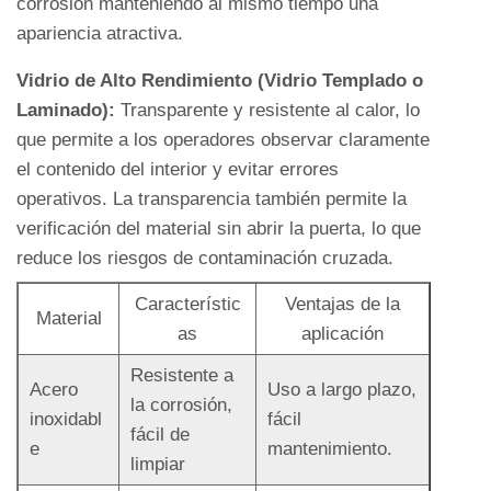
corrosión manteniendo al mismo tiempo una
2.1
apariencia atractiva.
1.
Vidrio de Alto Rendimiento (Vidrio Templado o
Diseño
Laminado):
Transparente y resistente al calor, lo
de
que permite a los operadores observar claramente
alto
el contenido del interior y evitar errores
sellado
operativos. La transparencia también permite la
y
verificación del material sin abrir la puerta, lo que
entrelazado
reduce los riesgos de contaminación cruzada.
2.2
2.
Característic
Ventajas de la
Material
Alta
as
aplicación
confiabilidad
Resistente a
respaldada
Acero
Uso a largo plazo,
la corrosión,
por
inoxidabl
fácil
fácil de
múltiples
e
mantenimiento.
limpiar
materiales