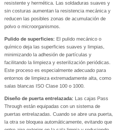
resistente y hermética. Las soldaduras suaves y
de
sin costuras aumentan la resistencia mecánica y
la
reducen las posibles zonas de acumulación de
gestión
polvo o microorganismos.
general
de
Pulido de superficies:
El pulido mecánico o
las
químico deja las superficies suaves y limpias,
salas
minimizando la adhesión de partículas y
limpias
facilitando la limpieza y esterilización periódicas.
3
Este proceso es especialmente adecuado para
Método
entornos de limpieza extremadamente alta, como
de
salas blancas ISO Clase 100 o 1000.
trabajo
Diseño de puerta entrelazada:
Las cajas Pass
y
Through están equipadas con un sistema de
principio
puertas entrelazadas. Cuando se abre una puerta,
de
la otra se bloquea automáticamente, evitando que
la
entre aire exterior en la sala limpia y reduciendo