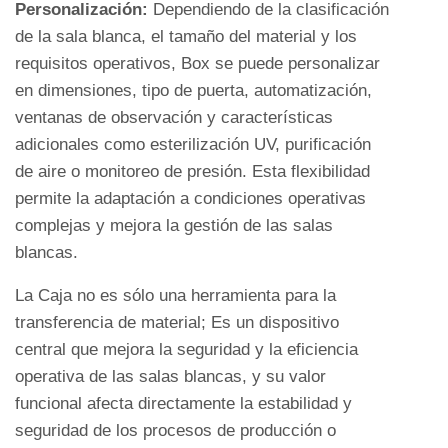
Personalización:
Dependiendo de la clasificación
4.3
de la sala blanca, el tamaño del material y los
3.
requisitos operativos, Box se puede personalizar
Industria
en dimensiones, tipo de puerta, automatización,
de
ventanas de observación y características
procesamiento
adicionales como esterilización UV, purificación
de
de aire o monitoreo de presión. Esta flexibilidad
alimentos
permite la adaptación a condiciones operativas
4.4
complejas y mejora la gestión de las salas
4.
blancas.
Fabricación
de
La Caja no es sólo una herramienta para la
productos
transferencia de material; Es un dispositivo
electrónicos
central que mejora la seguridad y la eficiencia
y
operativa de las salas blancas, y su valor
semiconductores
funcional afecta directamente la estabilidad y
4.5
seguridad de los procesos de producción o