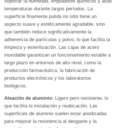
soportar la humedad, limpiadores químicos y altas
1.2
temperaturas durante largos períodos. La
2.
superficie finamente pulida no sólo tiene un
Proceso
aspecto suave y estéticamente agradable, sino
de
que también reduce significativamente la
fabricación
adherencia de partículas y polvo, lo que facilita la
1.3
limpieza y esterilización. Las cajas de acero
3.
inoxidable garantizan un funcionamiento estable a
Valor
largo plazo en entornos de alto nivel, como la
funcional
producción farmacéutica, la fabricación de
2
productos electrónicos y los laboratorios
Competitividad
biológicos.
central
de
Aleación de aluminio:
Ligero pero resistente, lo
la
que facilita la instalación y reubicación. Las
caja
superficies de aluminio suelen estar anodizadas
de
para mejorar la resistencia al desgaste y la
paso