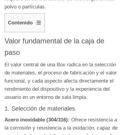
polvo o partículas.
Contenido
1
Valor fundamental de la caja de
Valor
fundamental
paso
de
El valor central de una Box radica en la selección
la
de materiales, el proceso de fabricación y el valor
caja
funcional, y cada aspecto afecta directamente el
de
rendimiento del dispositivo y la experiencia del
paso
usuario en un entorno de sala limpia.
1.1
1.
1. Selección de materiales
Selección
Acero inoxidable (304/316):
Ofrece resistencia a
de
la corrosión y resistencia a la oxidación, capaz de
materiales