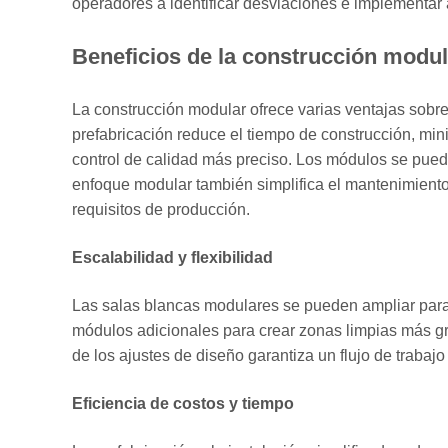
5
operadores a identificar desviaciones e implementar 
Aplicaciones
Beneficios de la construcción modu
comunes
de
las
La construcción modular ofrece varias ventajas sobre
prefabricación reduce el tiempo de construcción, mini
salas
control de calidad más preciso. Los módulos se pued
limpias
enfoque modular también simplifica el mantenimiento
modulares
requisitos de producción.
GMP
6
Escalabilidad y flexibilidad
Conclusión
Las salas blancas modulares se pueden ampliar para
módulos adicionales para crear zonas limpias más gr
de los ajustes de diseño garantiza un flujo de trabaj
Eficiencia de costos y tiempo