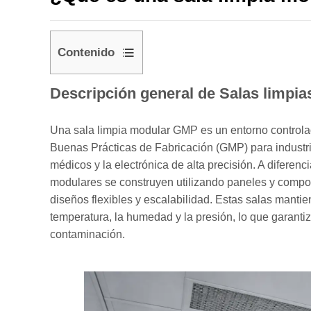
Contenido
1
Descripción general de
Salas limpi
Descripción
general
Una sala limpia modular GMP es un entorno controla
de
Buenas Prácticas de Fabricación (GMP) para industria
Salas
médicos y la electrónica de alta precisión. A diferenc
limpias
modulares se construyen utilizando paneles y compon
modulares
diseños flexibles y escalabilidad. Estas salas mantien
GMP
temperatura, la humedad y la presión, lo que garantiz
2
contaminación.
Componentes
clave
de
una