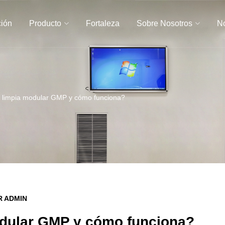
ción
Producto
Fortaleza
Sobre Nosotros
No
 limpia modular GMP y cómo funciona?
R ADMIN
odular GMP y cómo funciona?