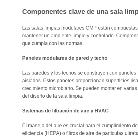
y
Componentes clave de una sala lim
HVAC
2.3
Las salas limpias modulares GMP están compuestas p
Iluminación
mantener un ambiente limpio y controlado. Comprend
y
que cumpla con las normas.
sistemas
eléctricos.
Paneles modulares de pared y techo
3
Las paredes y los techos se construyen con paneles
Cómo
aislados. Estos paneles proporcionan superficies lisa
funcionan
crecimiento microbiano. Se pueden montar en varias c
las
del diseño de la sala limpia.
salas
limpias
Sistemas de filtración de aire y HVAC
modulares
GMP
El manejo del aire es crucial para el cumplimiento de 
3.1
eficiencia (HEPA) o filtros de aire de partículas ultra