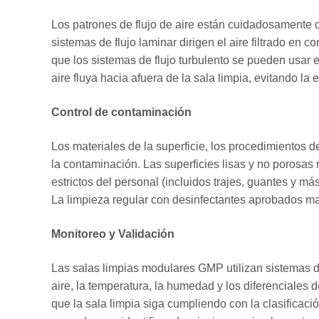
construcción
Los patrones de flujo de aire están cuidadosamente 
modular
sistemas de flujo laminar dirigen el aire filtrado en co
en
que los sistemas de flujo turbulento se pueden usar 
salas
aire fluya hacia afuera de la sala limpia, evitando l
limpias
GMP
Control de contaminación
4.1
Los materiales de la superficie, los procedimientos d
Escalabilidad
la contaminación. Las superficies lisas y no porosas
y
estrictos del personal (incluidos trajes, guantes y má
flexibilidad
La limpieza regular con desinfectantes aprobados m
4.2
Eficiencia
Monitoreo y Validación
de
costos
Las salas limpias modulares GMP utilizan sistemas de 
y
aire, la temperatura, la humedad y los diferenciales d
tiempo
que la sala limpia siga cumpliendo con la clasificac