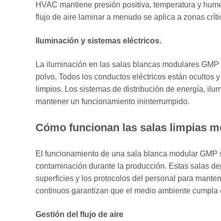
Gestión
HVAC mantiene presión positiva, temperatura y humed
del
flujo de aire laminar a menudo se aplica a zonas críti
flujo
Iluminación y sistemas eléctricos.
de
aire
La iluminación en las salas blancas modulares GMP 
3.2
polvo. Todos los conductos eléctricos están ocultos 
Control
limpios. Los sistemas de distribución de energía, il
de
mantener un funcionamiento ininterrumpido.
contaminación
3.3
Cómo funcionan las salas limpias 
Monitoreo
y
El funcionamiento de una sala blanca modular GMP se
Validación
contaminación durante la producción. Estas salas de
4
superficies y los protocolos del personal para manten
Beneficios
continuos garantizan que el medio ambiente cumpla c
de
Gestión del flujo de aire
la