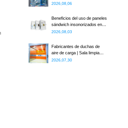
2026: desglose completo del
2026,08,06
precio y ahorros
Beneficios del uso de paneles
sándwich insonorizados en
zonas industriales
2026,08,03
n
Fabricantes de duchas de
aire de carga | Sala limpia
Farclean
2026,07,30